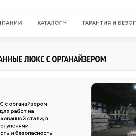
МПАНИИ
КАТАЛОГ
ГАРАНТИЯ И БЕЗО
ННЫЕ ЛЮКС С ОРГАНАЙЗЕРОМ
Лестницы
— Лестницы алюминие
органайзером
— Лестницы алюминие
 с органайзером
для работ на
ронние
— Лестницы алюминиев
кованной стали, в
 ступенями
ронние с мини-
— Лестницы алюминиев
сть и безопасность