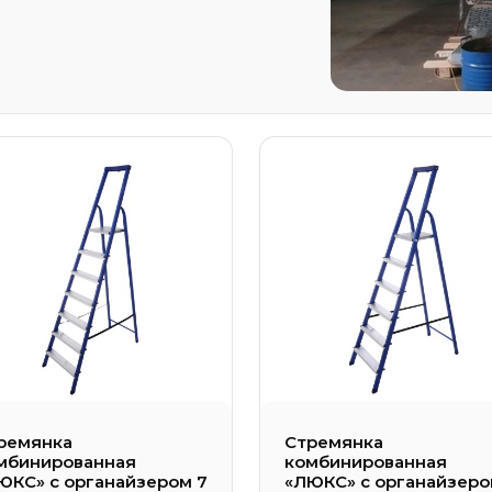
— Лестницы трехсекци
— Лестницы трехсекци
С с органайзером
хсторонние
Вышка-тура
кционные лестницы
— Вышка-тура алюминие
а 2-х секционная
Аксессуары
— Аксессуары и прина
ремянка
Стремянка
мбинированная
комбинированная
ЮКС» с органайзером 7
«ЛЮКС» с органайзеро