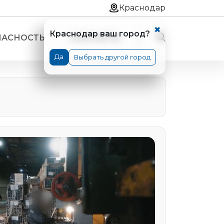
Краснодар
✖
Краснодар ваш город?
ПАСНОСТЬ
КОНТАКТЫ
Да
Выбрать другой город
вые односекционные
вые односекционные "ПРОФИ"
ые двухсекционные универсальные
ые двухсекционные "ПРОФИ"