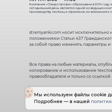
Компания «Стаирс профи» образована в 2014 году и
сегодняшний день, является одной из ведущих ком
производству лестниц и стремянок из алюминия и с
stremyanki.com носит исключительно
положениями Статьи 437 Гражданско
за собой право изменять параметры и
Все права на любые материалы, опубл
копирование и использование текстов
правообладателя и только со ссылкой 
"ООО STAIRS PROFI" © 2014 | Все пр
Мы используем файлы cookie дл
Подробнее — в нашей
политик