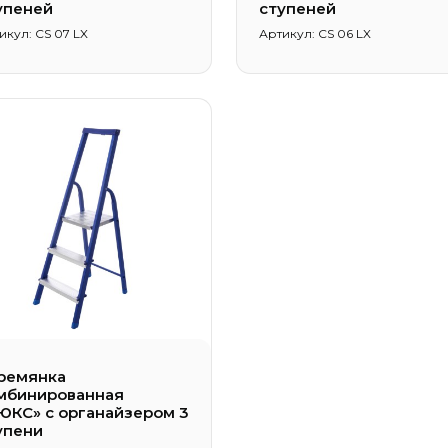
упеней
ступеней
икул: CS 07 LX
Артикул: CS 06 LX
ремянка
мбинированная
ЮКС» с органайзером 3
упени