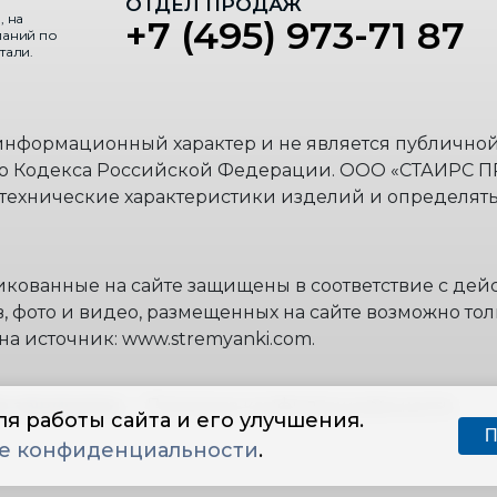
ОТДЕЛ ПРОДАЖ
, на
+7 (495) 973-71 87
паний по
тали.
 информационный характер и не является публично
го Кодекса Российской Федерации. ООО «СТАИРС П
 технические характеристики изделий и определять
икованные на сайте защищены в соответствие с де
, фото и видео, размещенных на сайте возможно тол
на источник: www.stremyanki.com.
ава защищены
— Политика конфиденциальности
я работы сайта и его улучшения.
П
е конфиденциальности
.