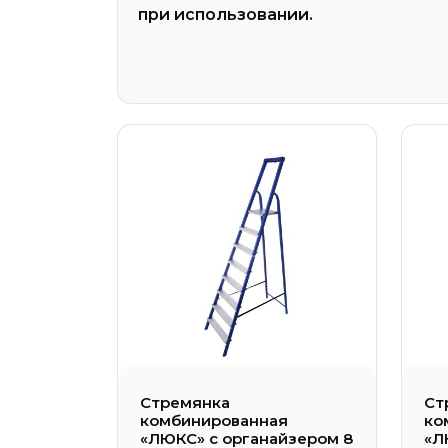
при использовании.
— Стремянки комбинированные
— Стремянки комбинированные ЛЮК
— Стремянки комбинированные дву
Трансформеры
— Шарнирные алюминиевые 4-х се
"стремянка-трансформер"
— Шарнирная алюминиевая лестниц
Правила
— Правила
Стремянка
Ст
комбинированная
ко
«ЛЮКС» с органайзером 8
«Л