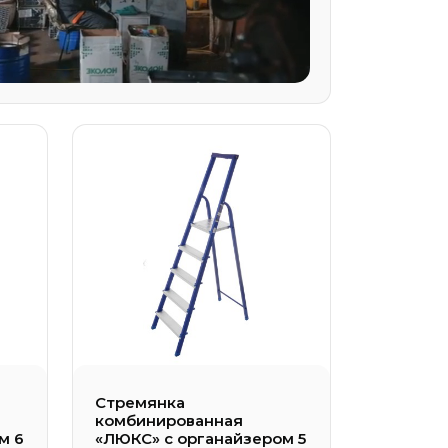
онные алюминиевые универсальные
онные универсальные усиленные
вая и помост
длежности
Стремянка
комбинированная
м 6
«ЛЮКС» с органайзером 5