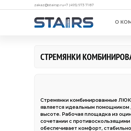
zakaz@stairsp.ru
+7 (495) 973 71 87
О КО
СТРЕМЯНКИ КОМБИНИРОВА
Стремянки
— Стремянки алюминиевые
— Стремянки алюминиевые ЛЮКС с 
Стремянки комбинированные ЛЮКС
является идеальным помощником 
— Стремянки алюминиевые двухсто
высоте. Рабочая площадка из оцин
сочетании с противоскользящими
— Стремянки алюминиевые двухсто
обеспечивает комфорт, стабильно
платформой