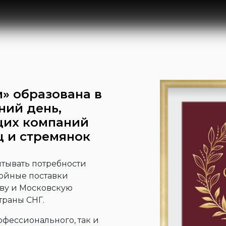
» образована в
ний день,
щих компаний
ц и стремянок
тывать потребности
ойные поставки
кву и Московскую
траны СНГ.
фессионального, так и