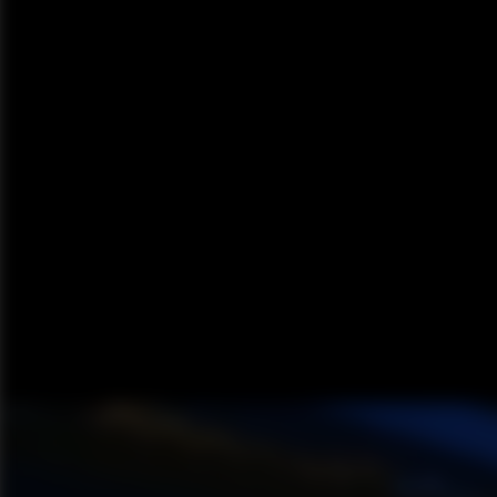
— Стремянки комбинированные
— Стремянки комбинированные ЛЮК
— Стремянки комбинированные дву
Трансформеры
— Шарнирные алюминиевые 4-х се
"стремянка-трансформер"
— Шарнирная алюминиевая лестниц
Правила
— Правила