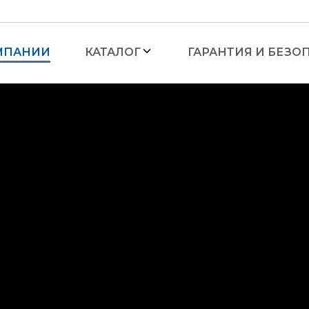
МПАНИИ
КАТАЛОГ
ГАРАНТИЯ И БЕЗО
Лестницы
— Лестницы алюминие
органайзером
— Лестницы алюминие
ронние
— Лестницы алюминиев
ронние с мини-
— Лестницы алюминиев