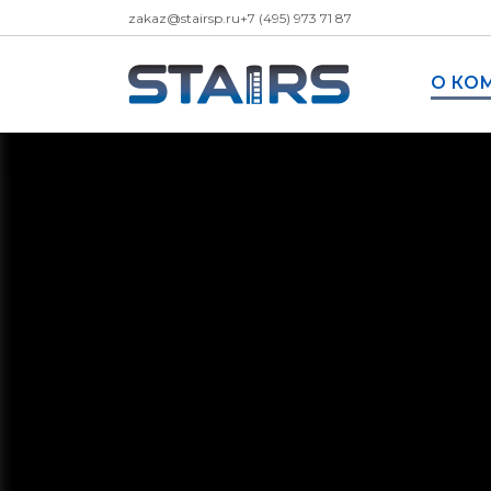
zakaz@stairsp.ru
+7 (495) 973 71 87
О КО
Стремянки
— Стремянки алюминиевые
— Стремянки алюминиевые ЛЮКС с 
— Стремянки алюминиевые двухсто
— Стремянки алюминиевые двухсто
платформой