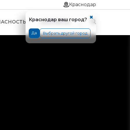
Краснодар
✖
Краснодар ваш город?
ПАСНОСТЬ
КОНТАКТЫ
Да
Выбрать другой город
вые односекционные
вые односекционные "ПРОФИ"
ые двухсекционные универсальные
ые двухсекционные "ПРОФИ"