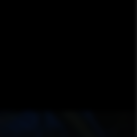
онные алюминиевые универсальные
онные универсальные усиленные
вая и помост
длежности