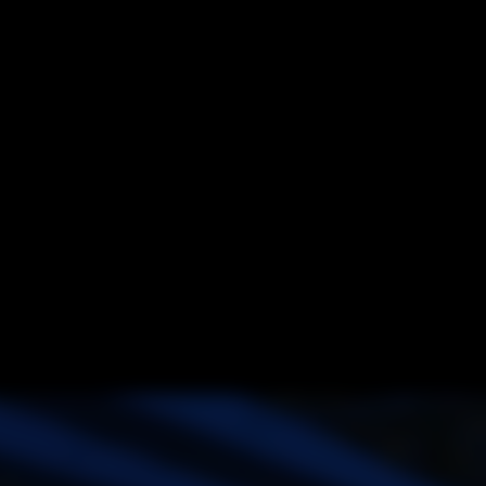
— Лестницы трехсекци
— Лестницы трехсекци
С с органайзером
хсторонние
Вышка-тура
кционные лестницы
— Вышка-тура алюминие
а 2-х секционная
Аксессуары
— Аксессуары и прина