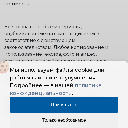
стоимость.
Все права на любые материалы,
опубликованные на сайте защищены в
соответствие с действующем
законодательством. Любое копирование и
использование текстов, фото и видео,
размещенных на сайте возможно только с
письменного согласия правообладателя и
Мы используем файлы cookie для
только со ссылкой на источник:
работы сайта и его улучшения.
www.stremyanki.com.
Подробнее — в нашей
политике
конфиденциальности
.
"ООО STAIRS PROFI" © 2014 | Все права
Принять всё
защищены
— Политика конфиденциальности
ОГРН: 1145007003855
Только необходимое