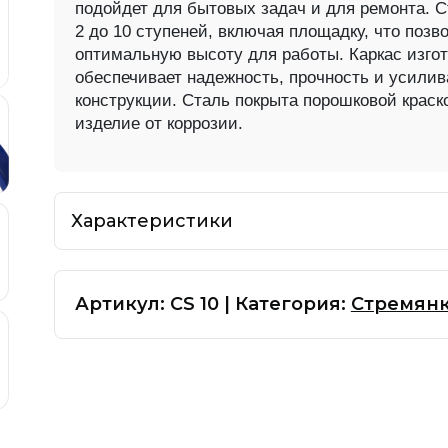
подойдет для бытовых задач и для ремонта. С
— Лестницы трехсекци
2 до 10 ступеней, включая площадку, что позв
— Лестницы трехсекци
оптимальную высоту для работы. Каркас изгот
С с органайзером
обеспечивает надежность, прочность и усилив
конструкции. Сталь покрыта порошковой краск
хсторонние
изделие от коррозии.
Вышка-тура
кционные лестницы
— Вышка-тура алюминие
Характеристики
а 2-х секционная
Артикул:
CS 10
|
Категория:
Стремян
Аксессуары
— Аксессуары и прина