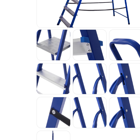
— Стремянки комбинированные
— Стремянки комбинированные ЛЮК
— Стремянки комбинированные дву
Трансформеры
— Шарнирные алюминиевые 4-х се
"стремянка-трансформер"
— Шарнирная алюминиевая лестниц
Правила
— Правила