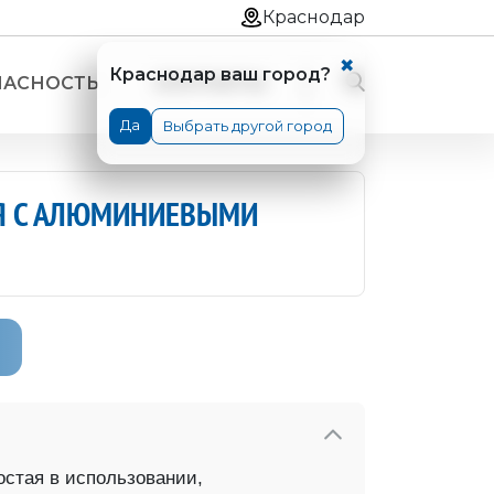
Краснодар
✖
Краснодар ваш город?
ПАСНОСТЬ
КОНТАКТЫ
Да
Выбрать другой город
Я С АЛЮМИНИЕВЫМИ
вые односекционные
вые односекционные "ПРОФИ"
ые двухсекционные универсальные
ые двухсекционные "ПРОФИ"
остая в использовании,