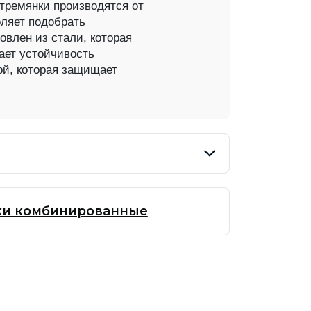
тремянки производятся от
онные алюминиевые универсальные
оляет подобрать
онные универсальные усиленные
овлен из стали, которая
ает устойчивость
ой, которая защищает
вая и помост
ки комбинированные
длежности