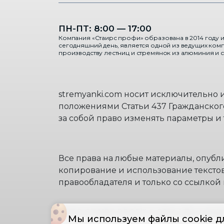
ПН-ПТ: 8:00 — 17:00
Компания «Стаирс профи» образована в 2014 году и
сегодняшний день, является одной из ведущих ком
производству лестниц и стремянок из алюминия и с
stremyanki.com носит исключительно
положениями Статьи 437 Гражданско
за собой право изменять параметры и
Все права на любые материалы, опубл
копирование и использование текстов
правообладателя и только со ссылкой 
"ООО STAIRS PROFI" © 2014 | Все пр
Мы используем файлы cookie дл