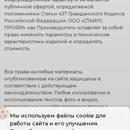
публичной офертой, определяемой
положениями Статьи 437 Гражданского Кодекса
Российской Федерации. ООО «СТАИРС
ПРОФИ» как Производитель оставляет за собой
право изменять параметры и технические
характеристики изделий и определять
стоимость.
Все права на любые материалы,
опубликованные на сайте защищены в
соответствие с действующем
законодательством. Любое копирование и
использование текстов, фото и видео,
размещенных на сайте возможно только с
письменного согласия правообладателя и
Мы используем файлы cookie для
только со ссылкой на источник:
работы сайта и его улучшения.
www.stremyanki.com.