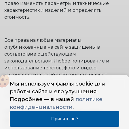
право изменять параметры и технические
характеристики изделий и определять
стоимость.
Все права на любые материалы,
опубликованные на сайте защищены в
соответствие с действующем
законодательством. Любое копирование и
использование текстов, фото и видео,
размещенных на сайте возможно только с
письменного согласия правообладателя и
Мы используем файлы cookie для
только со ссылкой на источник:
работы сайта и его улучшения.
www.stremyanki.com.
Подробнее — в нашей
политике
конфиденциальности
.
"ООО STAIRS PROFI" © 2014 | Все права
Принять всё
защищены
— Политика конфиденциальности
ОГРН: 1145007003855